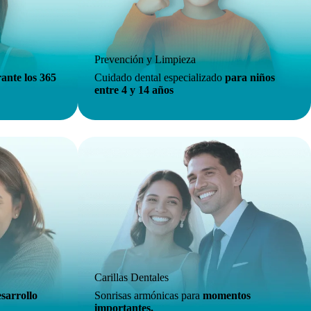
Prevención y Limpieza
ante los 365
Cuidado dental especializado
para niños
entre 4 y 14 años
Carillas Dentales
sarrollo
Sonrisas armónicas para
momentos
importantes.