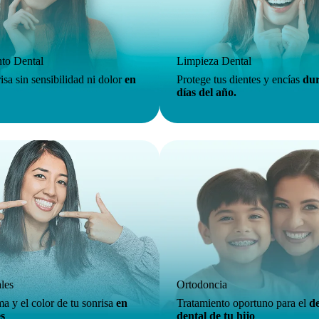
to Dental
Limpieza Dental
isa sin sensibilidad ni dolor
en
Protege tus dientes y encías
dur
días del año.
ales
Ortodoncia
a y el color de tu sonrisa
en
Tratamiento oportuno para el
de
es
dental de tu hijo