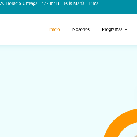
v. Horacio Urteaga 1477 int B. Jesús María - Lima
Inicio
Nosotros
Programas