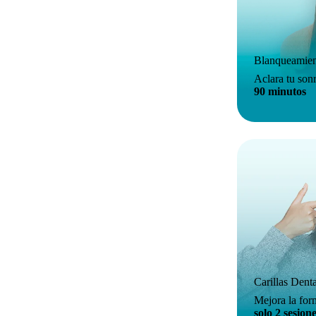
Blanqueamien
Aclara tu sonr
90 minutos
Carillas Dent
Mejora la form
solo 2 sesion