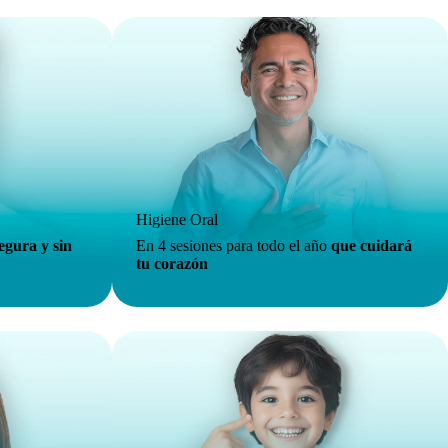
Higiene Oral
egura y sin
En 4 sesiones para todo el año
que cuidará
tu corazón