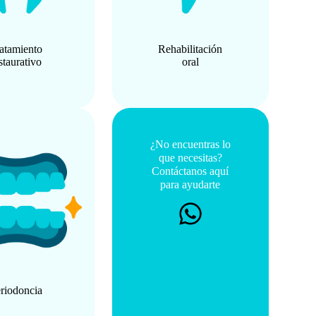
atamiento
Rehabilitación
staurativo
oral
¿No encuentras lo
que necesitas?
Contáctanos aquí
para ayudarte
riodoncia