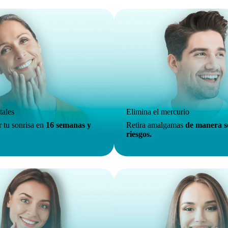
tales
Elimina el mercurio
r tu sonrisa en
16 semanas y
Retira amalgamas
de manera s
riesgos.