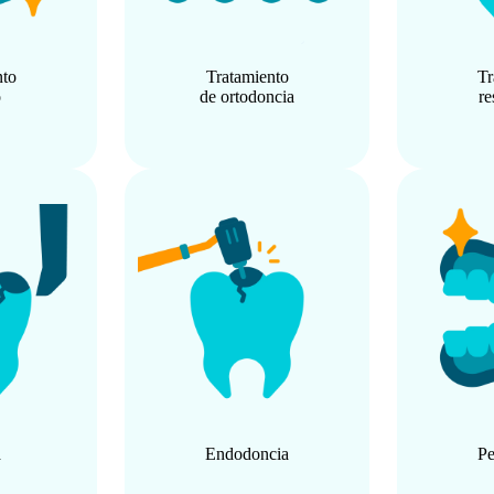
nto
Tratamiento
Tr
o
de ortodoncia
re
a
Endodoncia
Pe