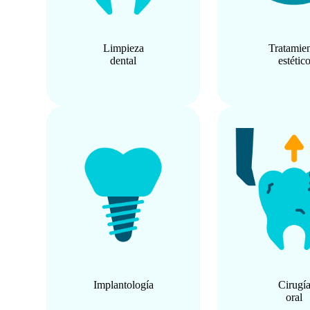
Limpieza
Tratamie
dental
estétic
Implantología
Cirugí
oral