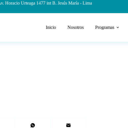
v. Horacio Urteaga 1477 int B. Jesús María - Lima
Inicio
Nosotros
Programas