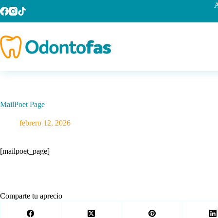
Saltar
A
al
contenido
MailPoet Page
febrero 12, 2026
[mailpoet_page]
Comparte tu aprecio