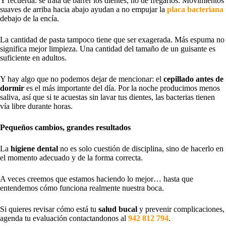
Y recuerda: se trata de barrer los dientes, no de fregarlos. Movimientos
suaves de arriba hacia abajo ayudan a no empujar la
placa bacteriana
debajo de la encía.
La cantidad de pasta tampoco tiene que ser exagerada. Más espuma no
significa mejor limpieza. Una cantidad del tamaño de un guisante es
suficiente en adultos.
Y hay algo que no podemos dejar de mencionar: el
cepillado antes de
dormir
es el más importante del día. Por la noche producimos menos
saliva, así que si te acuestas sin lavar tus dientes, las bacterias tienen
vía libre durante horas.
Pequeños cambios, grandes resultados
La
higiene dental
no es solo cuestión de disciplina, sino de hacerlo en
el momento adecuado y de la forma correcta.
A veces creemos que estamos haciendo lo mejor… hasta que
entendemos cómo funciona realmente nuestra boca.
Si quieres revisar cómo está tu
salud bucal
y prevenir complicaciones,
agenda tu evaluación contactandonos al
942 812 794
.