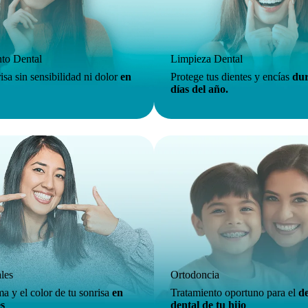
to Dental
Limpieza Dental
isa sin sensibilidad ni dolor
en
Protege tus dientes y encías
dur
días del año.
ales
Ortodoncia
a y el color de tu sonrisa
en
Tratamiento oportuno para el
de
es
dental de tu hijo