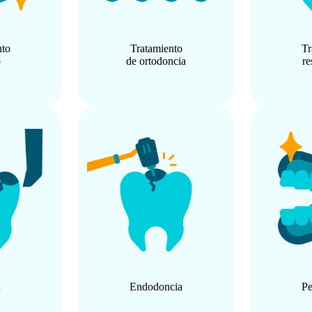
nto
Tratamiento
Tr
o
de ortodoncia
re
a
Endodoncia
Pe