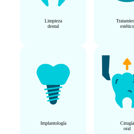
Limpieza
Tratamie
dental
estétic
Implantología
Cirugí
oral