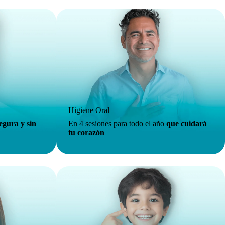
Higiene Oral
egura y sin
En 4 sesiones para todo el año
que cuidará
tu corazón