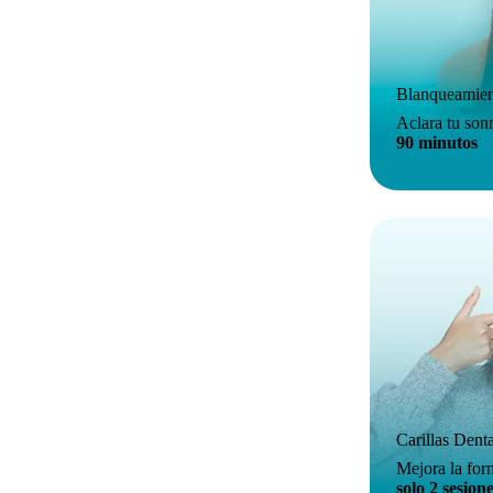
Blanqueamien
Aclara tu sonr
90 minutos
Carillas Dent
Mejora la form
solo 2 sesion