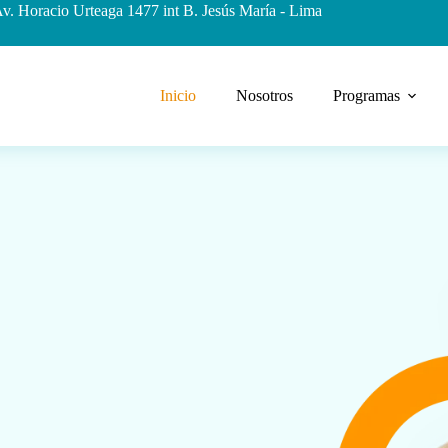
v. Horacio Urteaga 1477 int B. Jesús María - Lima
Inicio
Nosotros
Programas