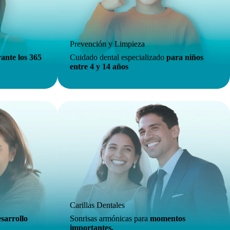
Prevención y Limpieza
ante los 365
Cuidado dental especializado
para niños
entre 4 y 14 años
Carillas Dentales
sarrollo
Sonrisas armónicas para
momentos
importantes.