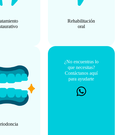
atamiento
Rehabilitación
staurativo
oral
¿No encuentras lo
que necesitas?
Contáctanos aquí
para ayudarte
riodoncia