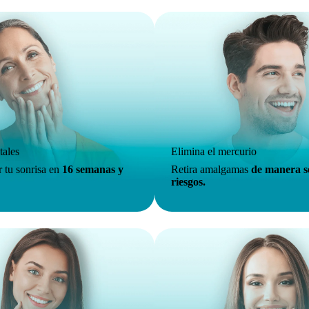
tales
Elimina el mercurio
r tu sonrisa en
16 semanas y
Retira amalgamas
de manera s
riesgos.